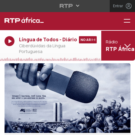
Entrar
Língua de Todos - Diário
NO AR
Rádio
Ciberdúvidas da Língua
RTP África
Portuguesa