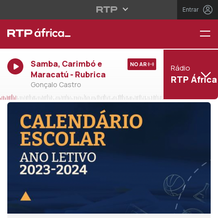
Entrar
Samba, Carimbó e
NO AR
Rádio
Maracatú - Rubrica
RTP África
Gonçalo Castro