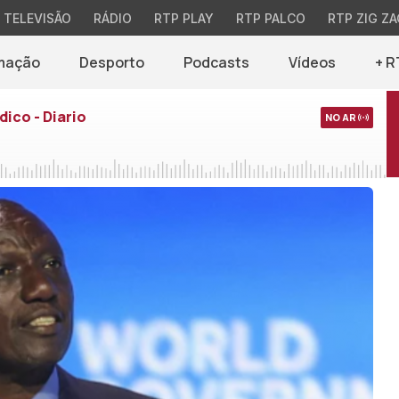
TELEVISÃO
RÁDIO
RTP PLAY
RTP PALCO
RTP ZIG ZA
mação
Desporto
Podcasts
Vídeos
+ R
dico - Diario
NO AR