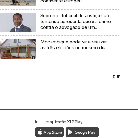
continente europeu
Supremo Tribunal de Justiça são-
tomense apresenta queixa-crime
contra o advogado de um
cidadão chileno
Moçambique pode vir a realizar
as três eleições no mesmo dia
PUB
Instale a aplicação
RTP Play
book da RTP África
nstagram da RTP África
ao YouTube da RTP África