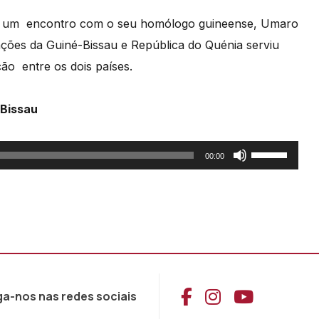
je um encontro com o seu homólogo guineense, Umaro
ações da Guiné-Bissau e República do Quénia serviu
ão entre os dois países.
 Bissau
Use
00:00
as
setas
cima/baixo
para
aumentar
ou
Aceder ao Face
Aceder ao I
Aceder 
ga-nos nas redes sociais
diminuir