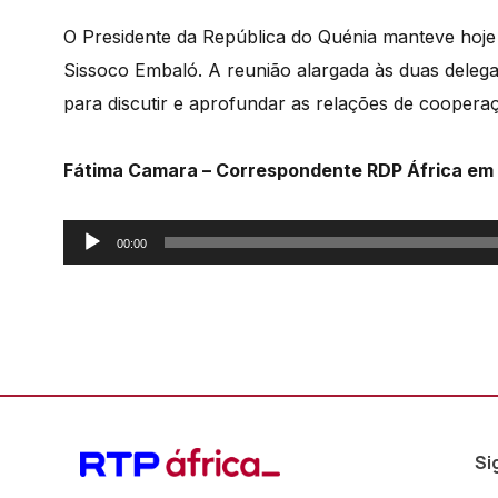
O Presidente da República do Quénia manteve ho
Sissoco Embaló. A reunião alargada às duas deleg
para discutir e aprofundar as relações de cooperaç
Fátima Camara – Correspondente RDP África em
Reprodutor
00:00
de
áudio
Si