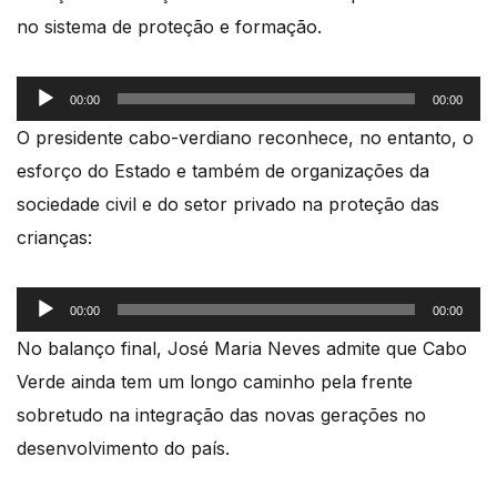
no sistema de proteção e formação.
Reprodutor
00:00
00:00
de
O presidente cabo-verdiano reconhece, no entanto, o
áudio
esforço do Estado e também de organizações da
sociedade civil e do setor privado na proteção das
crianças:
Reprodutor
00:00
00:00
de
No balanço final, José Maria Neves admite que Cabo
áudio
Verde ainda tem um longo caminho pela frente
sobretudo na integração das novas gerações no
desenvolvimento do país.