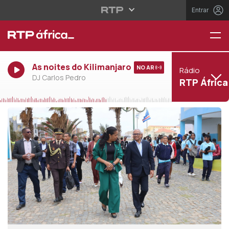
Entrar
As noites do Kilimanjaro
NO AR
Rádio
DJ Carlos Pedro
RTP África