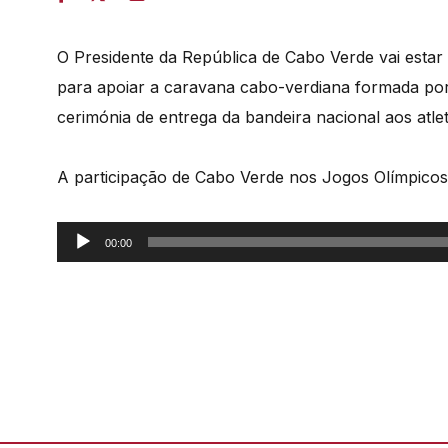
O Presidente da República de Cabo Verde vai estar
para apoiar a caravana cabo-verdiana formada por 
cerimónia de entrega da bandeira nacional aos atlet
A participação de Cabo Verde nos Jogos Olímpicos
Reprodutor
00:00
de
áudio