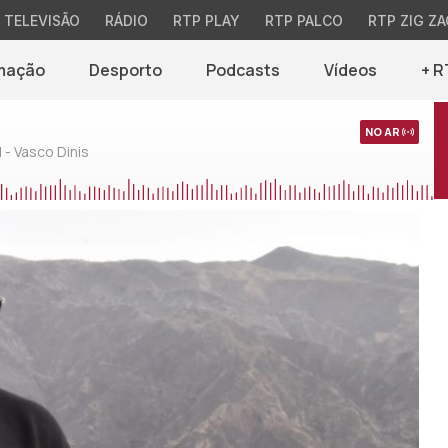
TELEVISÃO
RÁDIO
RTP PLAY
RTP PALCO
RTP ZIG ZA
mação
Desporto
Podcasts
Vídeos
+ R
NO AR
 - Vasco Dinis