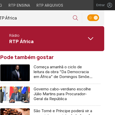
G
RTP ENSINA
RTP ARQUIVOS
Entrar
TP África
Rádio
RTP África
Pode também gostar
Começa amanhã o ciclo de
leitura da obra “Da Democracia
em África” de Domingos Simões
Pereira
Governo cabo-verdiano escolhe
Júlio Martins para Procurador-
Geral da República
São Tomé e Príncipe poderá vir a