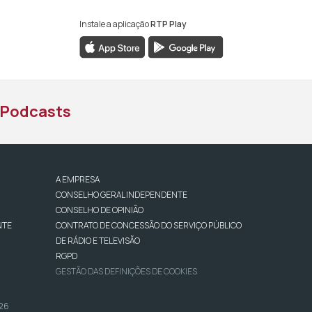
Instale a aplicação
RTP Play
book da RTP África
nstagram da RTP África
ao YouTube da RTP África
Podcasts
A EMPRESA
CONSELHO GERAL INDEPENDENTE
CONSELHO DE OPINIÃO
NTE
CONTRATO DE CONCESSÃO DO SERVIÇO PÚBLICO
DE RÁDIO E TELEVISÃO
RGPD
GESTÃO DAS DEFINIÇÕES DE COOKIES
026