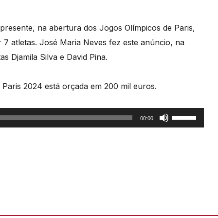
 presente, na abertura dos Jogos Olímpicos de Paris,
7 atletas. José Maria Neves fez este anúncio, na
as Djamila Silva e David Pina.
 Paris 2024 está orçada em 200 mil euros.
Use
00:00
as
setas
cima/baixo
para
aumentar
ou
diminuir