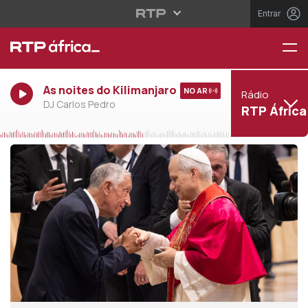
Entrar
As noites do Kilimanjaro
NO AR
Rádio
DJ Carlos Pedro
RTP África