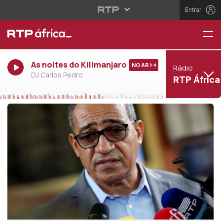
Entrar
As noites do Kilimanjaro
NO AR
Rádio
DJ Carlos Pedro
RTP África