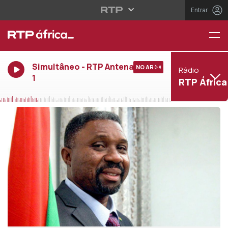
Entrar
Simultâneo - RTP Antena
NO AR
Rádio
1
RTP África