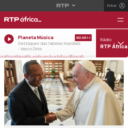
Entrar
Planeta Música
NO AR
Rádio
Destaques das tabelas mundiais
RTP África
- Vasco Dinis