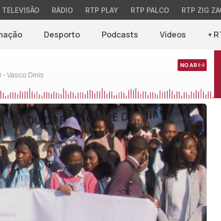
TELEVISÃO
RÁDIO
RTP PLAY
RTP PALCO
RTP ZIG ZA
mação
Desporto
Podcasts
Vídeos
+ R
NO AR
 - Vasco Dinis