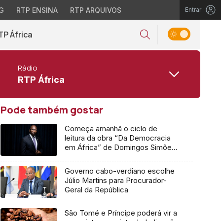
G
RTP ENSINA
RTP ARQUIVOS
Entrar
TP África
Rádio
RTP África
Pode também gostar
Começa amanhã o ciclo de
leitura da obra “Da Democracia
em África” de Domingos Simões
Pereira
Governo cabo-verdiano escolhe
Júlio Martins para Procurador-
Geral da República
São Tomé e Príncipe poderá vir a