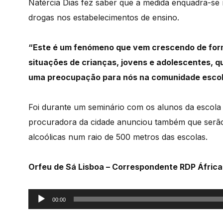
Natércia Dias fez saber que a medida enquadra-
drogas nos estabelecimentos de ensino.
“Este é um fenómeno que vem crescendo de for
situações de crianças, jovens e adolescentes,
uma preocupação para nós na comunidade escola
Foi durante um seminário com os alunos da esco
procuradora da cidade anunciou também que serão
alcoólicas num raio de 500 metros das escolas.
Orfeu de Sá Lisboa – Correspondente RDP Áfric
Reprodutor
00:00
de