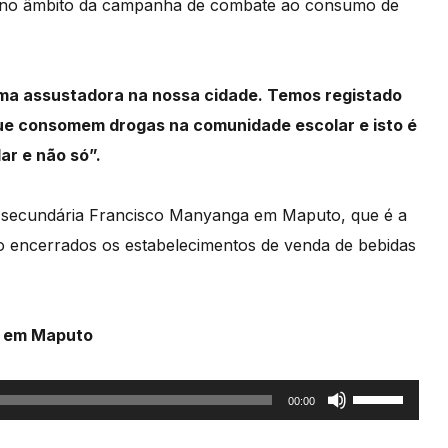
se no âmbito da campanha de combate ao consumo
de
ma assustadora na nossa cidade.
Temos registado
 que consomem drogas
na comunidade escolar e isto é
r e não só”.
la secundária Francisco Manyanga em Maputo,
que é a
 encerrados os estabelecimentos
de venda de bebidas
a em Maputo
Use
00:00
as