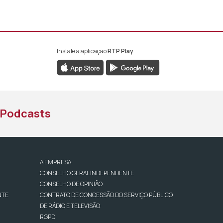
Instale a aplicação
RTP Play
book da RTP África
nstagram da RTP África
ao YouTube da RTP África
Podcasts
A EMPRESA
CONSELHO GERAL INDEPENDENTE
CONSELHO DE OPINIÃO
NTE
CONTRATO DE CONCESSÃO DO SERVIÇO PÚBLICO
DE RÁDIO E TELEVISÃO
RGPD