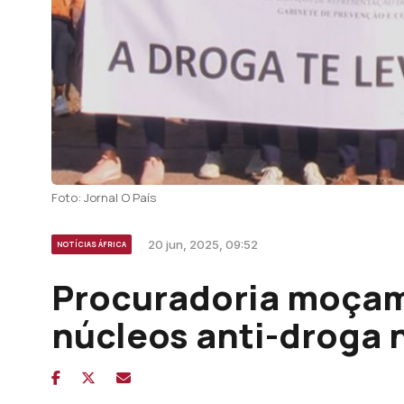
Foto: Jornal O País
20 jun, 2025, 09:52
NOTÍCIAS ÁFRICA
Procuradoria moçam
núcleos anti-droga 