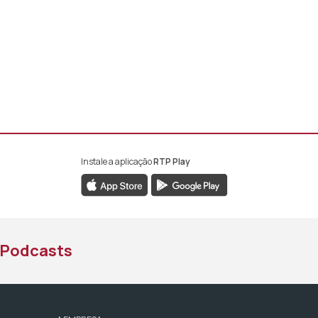
Instale a aplicação
RTP Play
book da RTP África
nstagram da RTP África
ao YouTube da RTP África
Podcasts