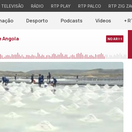
TELEVISÃO
RÁDIO
RTP PLAY
RTP PALCO
RTP ZIG ZA
mação
Desporto
Podcasts
Vídeos
+ R
e Angola
NO AR