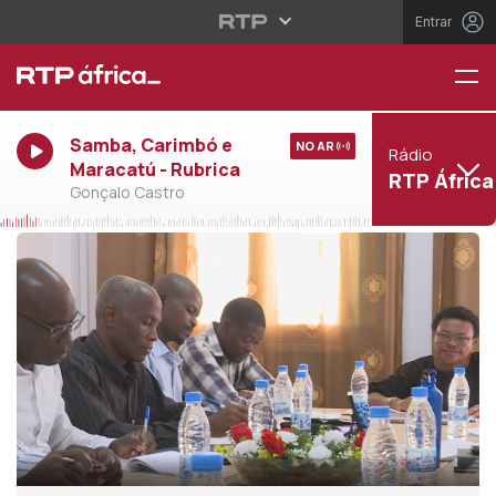
Entrar
Samba, Carimbó e
NO AR
Rádio
Maracatú - Rubrica
RTP África
Gonçalo Castro