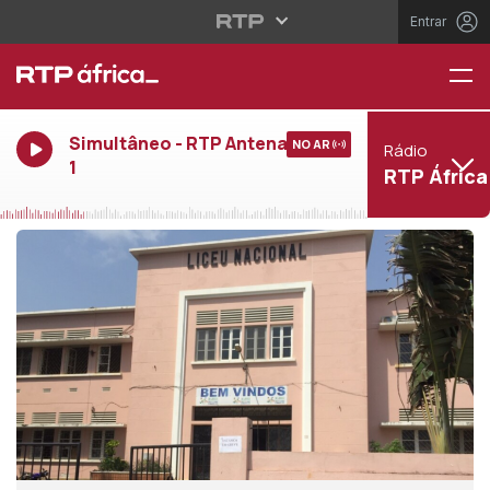
Entrar
Simultâneo - RTP Antena
NO AR
Rádio
1
RTP África