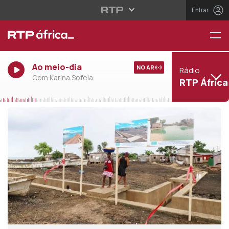
Entrar
Ao meio-dia
NO AR
Rádio
Com Karina Sofela
RTP África