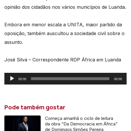
opinião dos cidadãos nos vários municípios de Luanda.
Embora em menor escala a UNITA, maior partido da
oposição, também auscultou a sociedade civil sobre o
assunto.
José Silva – Correspondente RDP África em Luanda
Reprodutor
00:00
00:00
de
áudio
Pode também gostar
Começa amanhã o ciclo de leitura
da obra “Da Democracia em África”
de Domingos Simões Pereira