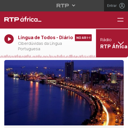
Entrar
Língua de Todos - Diário
NO AR
Rádio
Ciberdúvidas da Língua
RTP África
Portuguesa