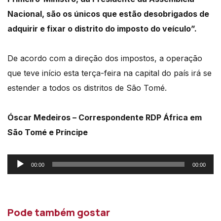
Nacional, são os únicos que estão desobrigados de
adquirir e fixar o distrito do imposto do veículo”.
De acordo com a direção dos impostos, a operação
que teve início esta terça-feira na capital do país irá se
estender a todos os distritos de São Tomé.
Óscar Medeiros – Correspondente RDP África em
São Tomé e Príncipe
Reprodutor
00:00
00:00
de
áudio
Pode também gostar