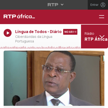
Entrar
Língua de Todos - Diário
NO AR
Rádio
Ciberdúvidas da Língua
RTP África
Portuguesa