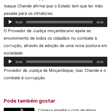
Isaque Chande afirma que o Estado tem que ter mão
pesada para os infratores:
Reprodutor
00:00
00:00
de
O Provedor de Justiça moçambicano apela ao
áudio
envolvimento de todos os cidadãos no combate à
corrução, através da adoção de uma nova postura em
sociedade:
Reprodutor
00:00
00:00
de
Provedor de Justiça de Moçambique, Isac Chande e o
áudio
combate à corrupção.
Pode também gostar
Começa amanhã o ciclo de leitura