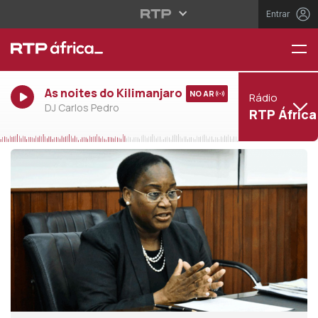
Entrar
As noites do Kilimanjaro
NO AR
Rádio
DJ Carlos Pedro
RTP África