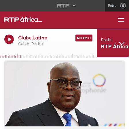
Entrar
Clube Latino
NO AR
Rádio
Carlos Pedro
RTP África