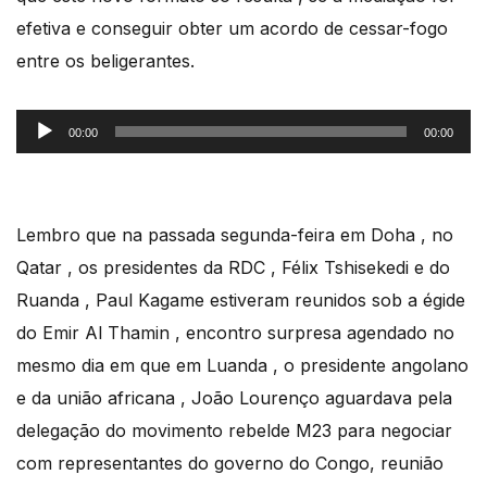
efetiva e conseguir obter um acordo de cessar-fogo
entre os beligerantes.
Reprodutor
00:00
00:00
de
áudio
Lembro que na passada segunda-feira em Doha , no
Qatar , os presidentes da RDC , Félix Tshisekedi e do
Ruanda , Paul Kagame estiveram reunidos sob a égide
do Emir Al Thamin , encontro surpresa agendado no
mesmo dia em que em Luanda , o presidente angolano
e da união africana , João Lourenço aguardava pela
delegação do movimento rebelde M23 para negociar
com representantes do governo do Congo, reunião