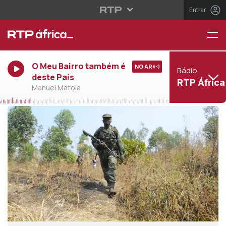
Entrar
O Meu Bairro também é
NO AR
Rádio
deste País
RTP África
Manuel Matola