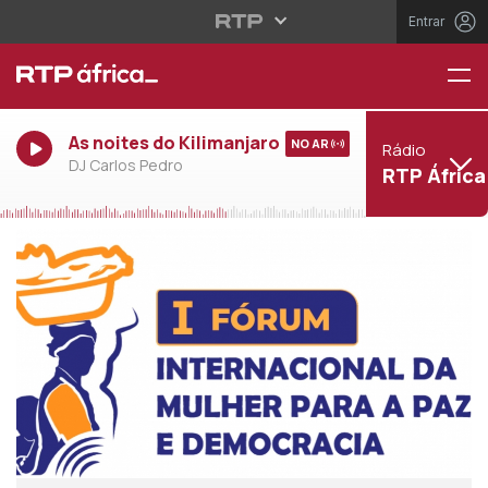
Entrar
As noites do Kilimanjaro
NO AR
Rádio
DJ Carlos Pedro
RTP África