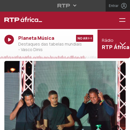
Entrar
Planeta Música
NO AR
Rádio
Destaques das tabelas mundiais
RTP África
- Vasco Dinis