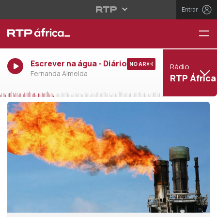
Entrar
Escrever na água - Diário
NO AR
Rádio
Fernanda Almeida
RTP África