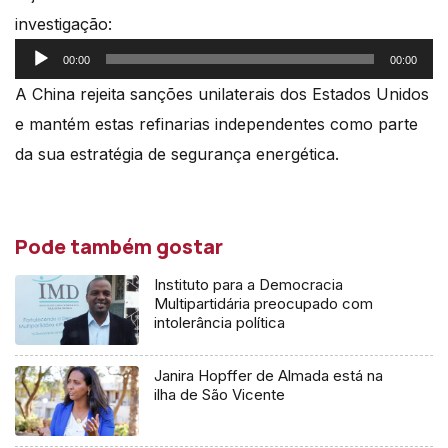
investigação:
Reprodutor
00:00
00:00
de
A China rejeita sanções unilaterais dos Estados Unidos
áudio
e mantém estas refinarias independentes como parte
da sua estratégia de segurança energética.
Pode também gostar
Instituto para a Democracia
Multipartidária preocupado com
intolerância política
Janira Hopffer de Almada está na
ilha de São Vicente