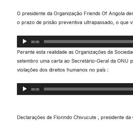
áudio
O presidente da Organização Friends Of Angola denu
o prazo de prisão preventiva ultrapassado, o que vio
Reprodutor
00:00
de
Perante esta realidade as Organizações da Socieda
áudio
setembro uma carta ao Secretário-Geral da ONU par
violações dos direitos humanos no país :
Reprodutor
00:00
de
áudio
Declarações de Florindo Chivucute , presidente da