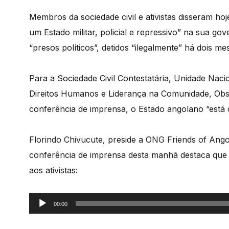
Membros da sociedade civil e ativistas disseram h
um Estado militar, policial e repressivo” na sua g
“presos políticos”, detidos “ilegalmente” há dois me
Para a Sociedade Civil Contestatária, Unidade Naci
Direitos Humanos e Liderança na Comunidade, Obs
conferência de imprensa, o Estado angolano “está 
Florindo Chivucute, preside a ONG Friends of Ang
conferência de imprensa desta manhã destaca que a
aos ativistas:
Reprodutor
00:00
de