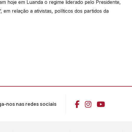
am hoje em Luanda o regime liderado pelo Presidente,
ou
em relação a ativistas, políticos dos partidos da
diminuir
o
volume.
Aceder ao Face
Aceder ao I
Aceder 
ga-nos nas redes sociais