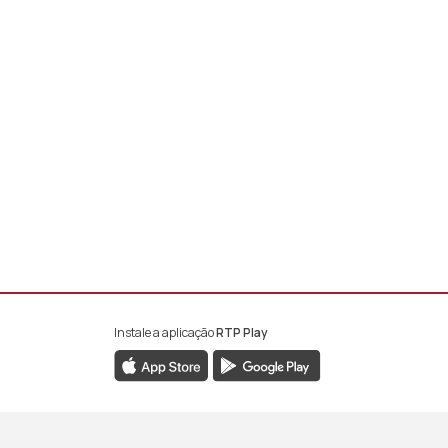
Instale a aplicação
RTP Play
book da RTP África
nstagram da RTP África
ao YouTube da RTP África