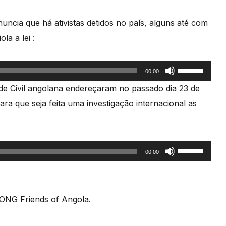
setas
cima/baixo
ncia que há ativistas detidos no país, alguns até com
para
la a lei :
aumentar
ou
Use
00:00
diminuir
as
de Civil angolana endereçaram no passado dia 23 de
o
setas
a que seja feita uma investigação internacional as
volume.
cima/baixo
para
aumentar
Use
00:00
ou
as
diminuir
setas
o
cima/baixo
 ONG Friends of Angola.
volume.
para
aumentar