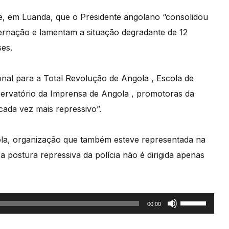
oje, em Luanda, que o Presidente angolano “consolidou
overnação e lamentam a situação degradante de 12
ses.
onal para a Total Revolução de Angola , Escola de
ervatório da Imprensa de Angola , promotoras da
cada vez mais repressivo”.
ola, organização que também esteve representada na
 postura repressiva da polícia não é dirigida apenas
Use
00:00
as