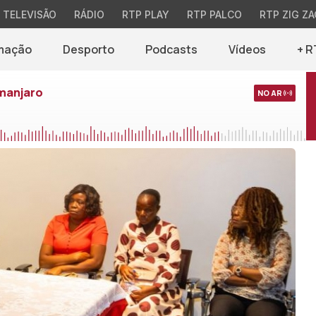
TELEVISÃO
RÁDIO
RTP PLAY
RTP PALCO
RTP ZIG ZA
mação
Desporto
Podcasts
Vídeos
+ R
imanjaro
NO AR