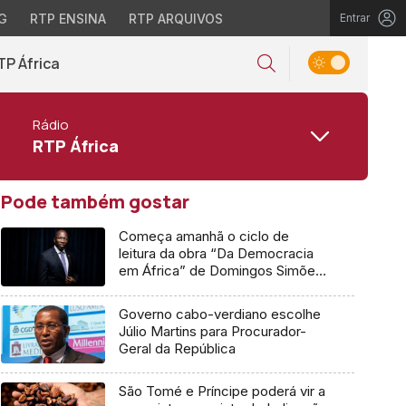
G
RTP ENSINA
RTP ARQUIVOS
Entrar
TP África
Rádio
RTP África
Pode também gostar
Começa amanhã o ciclo de
leitura da obra “Da Democracia
em África” de Domingos Simões
Pereira
Governo cabo-verdiano escolhe
Júlio Martins para Procurador-
Geral da República
São Tomé e Príncipe poderá vir a