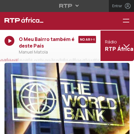
Entrar
O Meu Bairro também é
NO AR
Rádio
deste País
RTP África
Manuel Matola