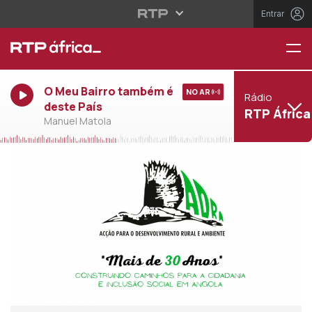
Entrar
O Meu Bairro também é
NO AR
Rádio
deste País
RTP África
Manuel Matola