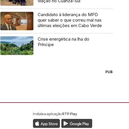
viação no Cuanza-Sul
Candidato à liderança do MPD
quer saber o que correu mal nas
últimas eleições em Cabo Verde
Crise energética na lha do
Príncipe
PUB
Instale a aplicação
RTP Play
book da RTP África
nstagram da RTP África
ao YouTube da RTP África