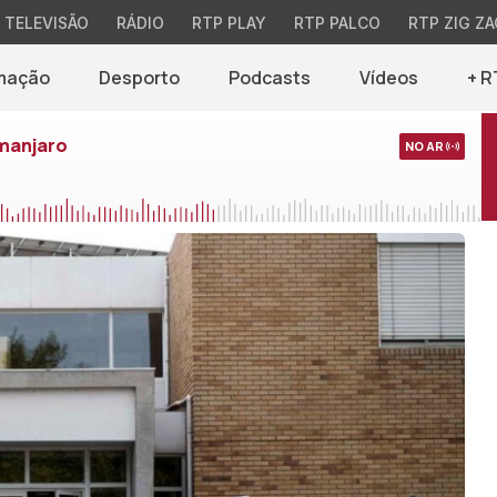
TELEVISÃO
RÁDIO
RTP PLAY
RTP PALCO
RTP ZIG ZA
mação
Desporto
Podcasts
Vídeos
+ R
imanjaro
NO AR