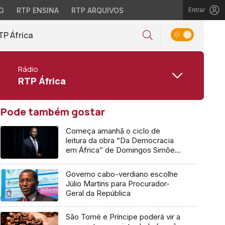
G
RTP ENSINA
RTP ARQUIVOS
Entrar
TP África
Rádio
RTP África
Pode também gostar
Começa amanhã o ciclo de
leitura da obra “Da Democracia
em África” de Domingos Simões
Pereira
Governo cabo-verdiano escolhe
Júlio Martins para Procurador-
Geral da República
São Tomé e Príncipe poderá vir a