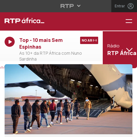
Entrar
Top - 10 mais Sem
NO AR
Rádio
Espinhas
RTP África
As 10+ da RTP África com Nuno
Sardinha