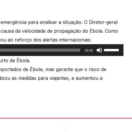
mergência para analisar a situação. O Diretor-geral
 causa da velocidade de propagação do Ébola. Como
vou ao reforço dos alertas internacionais:
Use
00:00
as
rto de Ébola.
setas
mportados de Ébola, mas garante que o risco de
cima/baixo
lizou as medidas para viajantes, e aumentou a
para
aumentar
ou
diminuir
o
volume.