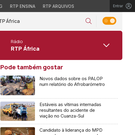
G
RTP ENSINA
RTP ARQUIVOS
Entrar
TP África
Rádio
RTP África
Pode também gostar
Novos dados sobre os PALOP
num relatório do Afrobarómetro
Estáveis as vítimas internadas
resultantes do acidente de
viação no Cuanza-Sul
Candidato à liderança do MPD