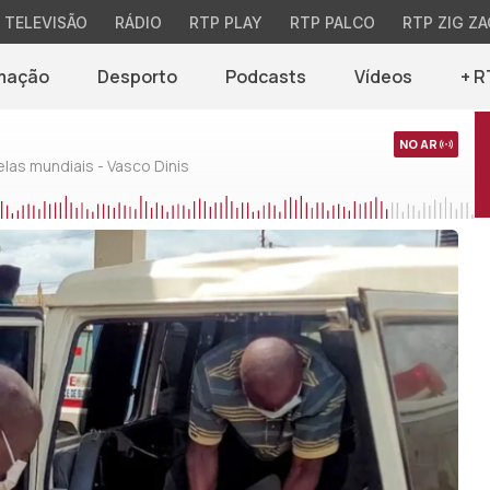
TELEVISÃO
RÁDIO
RTP PLAY
RTP PALCO
RTP ZIG ZA
mação
Desporto
Podcasts
Vídeos
+ R
NO AR
as mundiais - Vasco Dinis