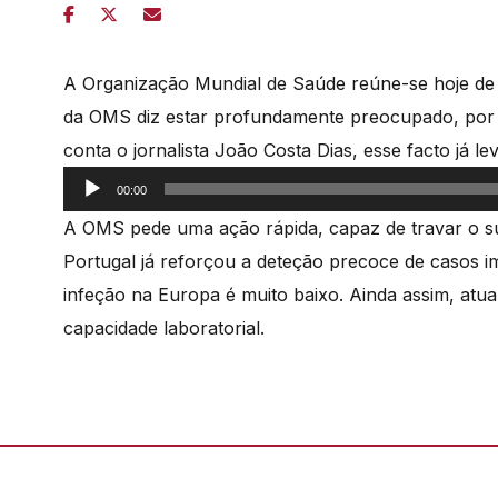
A Organização Mundial de Saúde reúne-se hoje de e
da OMS diz estar profundamente preocupado, por
conta o jornalista João Costa Dias, esse facto já le
Reprodutor
00:00
de
A OMS pede uma ação rápida, capaz de travar o su
áudio
Portugal já reforçou a deteção precoce de casos i
infeção na Europa é muito baixo. Ainda assim, atua
capacidade laboratorial.