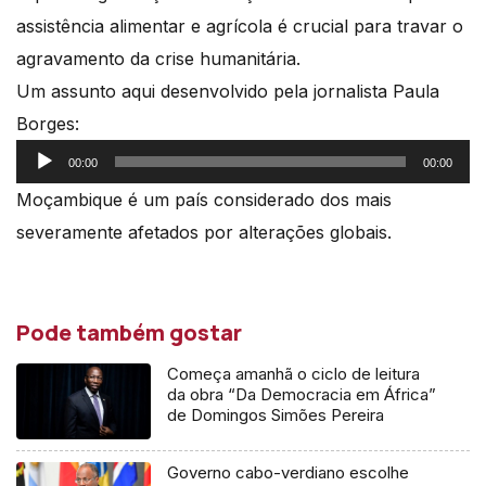
assistência alimentar e agrícola é crucial para travar o
agravamento da crise humanitária.
Um assunto aqui desenvolvido pela jornalista Paula
Borges:
Reprodutor
00:00
00:00
de
Moçambique é um país considerado dos mais
áudio
severamente afetados por alterações globais.
Pode também gostar
Começa amanhã o ciclo de leitura
da obra “Da Democracia em África”
de Domingos Simões Pereira
Governo cabo-verdiano escolhe