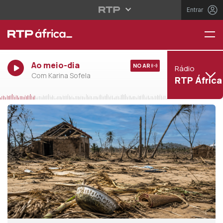
Entrar
Ao meio-dia
NO AR
Rádio
Com Karina Sofela
RTP África