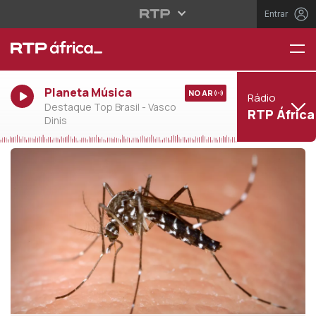
Entrar
Planeta Música
NO AR
Rádio
Destaque Top Brasil - Vasco
RTP África
Dinis