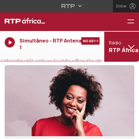
Entrar
Simultâneo - RTP Antena
NO AR
Rádio
1
RTP África