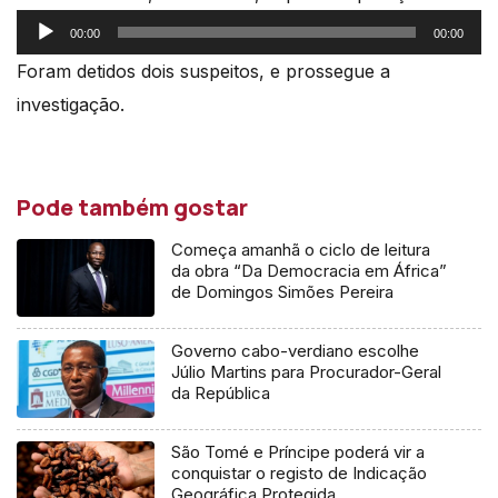
Reprodutor
00:00
00:00
de
Foram detidos dois suspeitos, e prossegue a
áudio
investigação.
Pode também gostar
Começa amanhã o ciclo de leitura
da obra “Da Democracia em África”
de Domingos Simões Pereira
Governo cabo-verdiano escolhe
Júlio Martins para Procurador-Geral
da República
São Tomé e Príncipe poderá vir a
conquistar o registo de Indicação
Geográfica Protegida