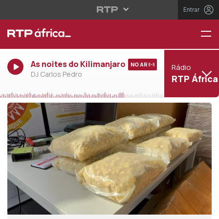
Entrar
As noites do Kilimanjaro
NO AR
Rádio
DJ Carlos Pedro
RTP África