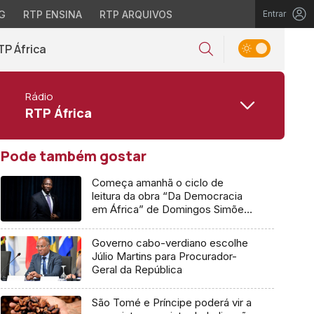
G
RTP ENSINA
RTP ARQUIVOS
Entrar
TP África
Rádio
RTP África
Pode também gostar
Começa amanhã o ciclo de
leitura da obra “Da Democracia
em África” de Domingos Simões
Pereira
Governo cabo-verdiano escolhe
Júlio Martins para Procurador-
Geral da República
São Tomé e Príncipe poderá vir a