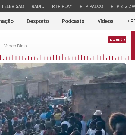
TELEVISÃO
RÁDIO
RTP PLAY
RTP PALCO
RTP ZIG ZA
mação
Desporto
Podcasts
Vídeos
+ R
NO AR
 - Vasco Dinis