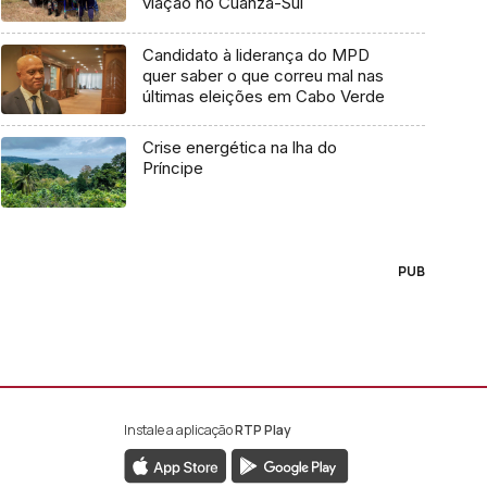
viação no Cuanza-Sul
Candidato à liderança do MPD
quer saber o que correu mal nas
últimas eleições em Cabo Verde
Crise energética na lha do
Príncipe
PUB
Instale a aplicação
RTP Play
book da RTP África
nstagram da RTP África
ao YouTube da RTP África