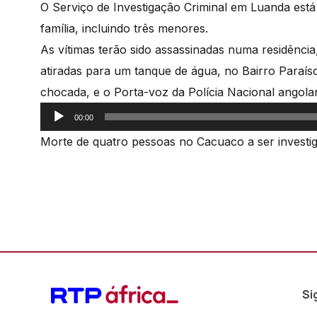
O Serviço de Investigação Criminal em Luanda est
família, incluindo três menores.
As vítimas terão sido assassinadas numa residênci
atiradas para um tanque de água, no Bairro Paraís
chocada, e o Porta-voz da Polícia Nacional angola
Reprodutor
00:00
de
Morte de quatro pessoas no Cacuaco a ser investiga
áudio
Si