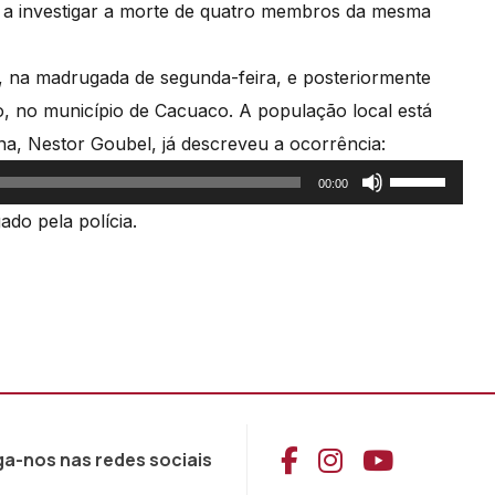
á a investigar a morte de quatro membros da mesma
a, na madrugada de segunda-feira, e posteriormente
o, no município de Cacuaco. A população local está
na, Nestor Goubel, já descreveu a ocorrência:
Use
00:00
as
do pela polícia.
setas
cima/baixo
para
aumentar
ou
diminuir
o
Aceder ao Face
Aceder ao I
Aceder 
ga-nos nas redes sociais
volume.