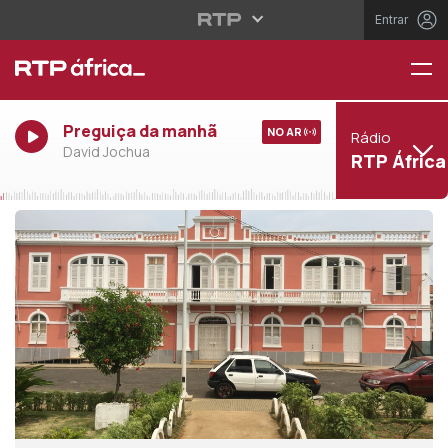
Entrar
Preguiça da manhã
NO AR
Rádio
David Jochua
RTP África