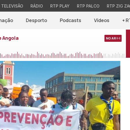
TELEVISÃO
RÁDIO
RTP PLAY
RTP PALCO
RTP ZIG ZA
mação
Desporto
Podcasts
Vídeos
+ R
e Angola
NO AR