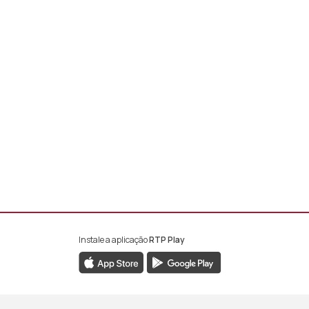
Instale a aplicação
RTP Play
book da RTP África
nstagram da RTP África
ao YouTube da RTP África