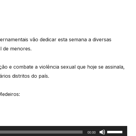
ernamentais vão dedicar esta semana a diversas
l de menores.
ção e combate a violência sexual que hoje se assinala,
ios distritos do país.
Medeiros:
Use
00:00