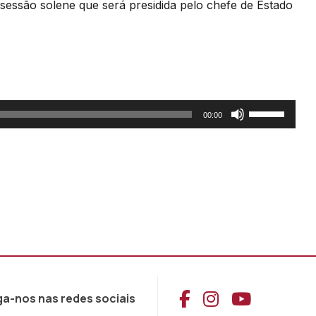
sessão solene que será presidida
pelo chefe de Estado
Use
00:00
as
setas
cima/baixo
para
aumentar
ou
diminuir
o
Aceder ao Face
Aceder ao I
Aceder 
ga-nos nas redes sociais
volume.