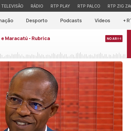
TELEVISÃO
RÁDIO
RTP PLAY
RTP PALCO
RTP ZIG ZA
mação
Desporto
Podcasts
Vídeos
+ R
e Maracatú - Rubrica
NO AR