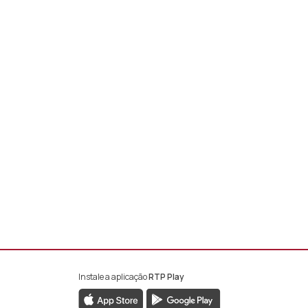
Instale a aplicação
RTP Play
book da RTP África
nstagram da RTP África
ao YouTube da RTP África