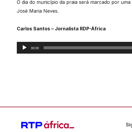
O dia do município da praia será marcado por uma 
José Maria Neves.
Carlos Santos – Jornalista RDP-África
Reprodutor
00:00
de
áudio
Si