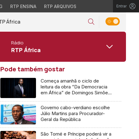
G
RTP ENSINA
RTP ARQUIVOS
Entrar
TP África
Rádio
RTP África
Pode também gostar
Começa amanhã o ciclo de
leitura da obra “Da Democracia
em África” de Domingos Simões
Pereira
Governo cabo-verdiano escolhe
Júlio Martins para Procurador-
Geral da República
São Tomé e Príncipe poderá vir a