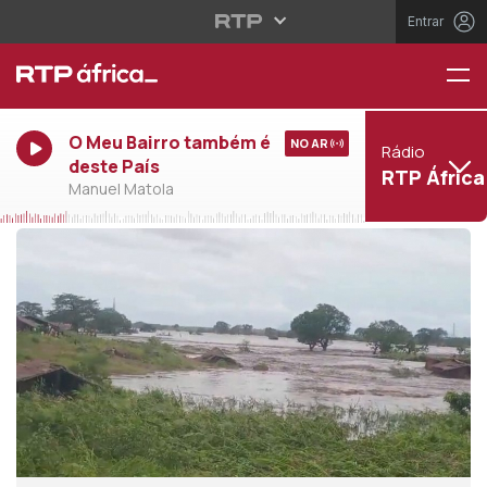
Entrar
O Meu Bairro também é
NO AR
Rádio
deste País
RTP África
Manuel Matola