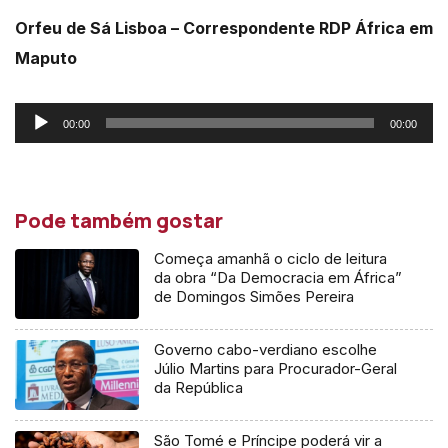
Orfeu de Sá Lisboa – Correspondente RDP África em
Maputo
Reprodutor
00:00
00:00
de
áudio
Pode também gostar
Começa amanhã o ciclo de leitura
da obra “Da Democracia em África”
de Domingos Simões Pereira
Governo cabo-verdiano escolhe
Júlio Martins para Procurador-Geral
da República
São Tomé e Príncipe poderá vir a