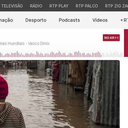
TELEVISÃO
RÁDIO
RTP PLAY
RTP PALCO
RTP ZIG ZA
mação
Desporto
Podcasts
Vídeos
+ R
NO AR
as mundiais - Vasco Dinis