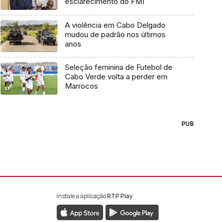
esclarecimento do FMI
A violência em Cabo Delgado
mudou de padrão nos últimos
anos
Seleção feminina de Futebol de
Cabo Verde volta a perder em
Marrocos
PUB
Instale a aplicação
RTP Play
book da RTP África
nstagram da RTP África
ao YouTube da RTP África