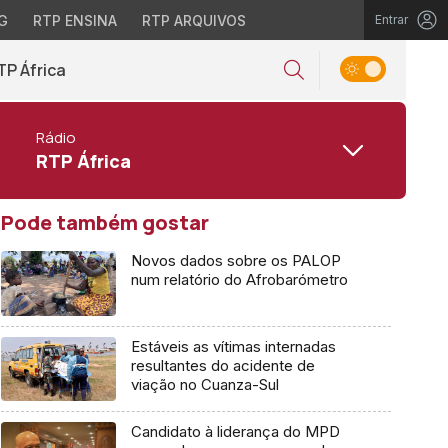
G
RTP ENSINA
RTP ARQUIVOS
Entrar
TP África
Rádio
RTP África
Pode também gostar
Novos dados sobre os PALOP
num relatório do Afrobarómetro
Estáveis as vítimas internadas
resultantes do acidente de
viação no Cuanza-Sul
Candidato à liderança do MPD