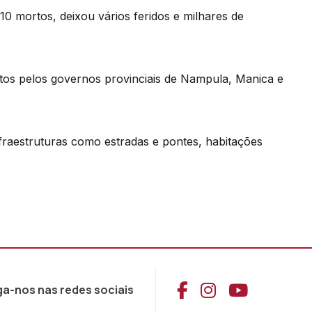
 mortos, deixou vários feridos e milhares de
os pelos governos provinciais de Nampula, Manica e
nfraestruturas como estradas e pontes, habitações
Aceder ao Face
Aceder ao I
Aceder 
ga-nos nas redes sociais