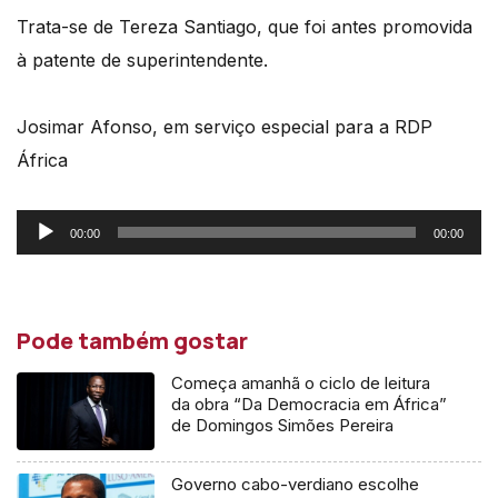
Trata-se de Tereza Santiago, que foi antes promovida
à patente de superintendente.
Josimar Afonso, em serviço especial para a RDP
África
Reprodutor
00:00
00:00
de
áudio
Pode também gostar
Começa amanhã o ciclo de leitura
da obra “Da Democracia em África”
de Domingos Simões Pereira
Governo cabo-verdiano escolhe