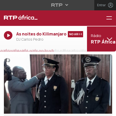
Entrar
As noites do Kilimanjaro
NO AR
Rádio
DJ Carlos Pedro
RTP África