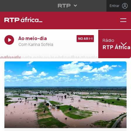
Entrar
Ao meio-dia
NO AR
Rádio
Com Karina Sofela
RTP África