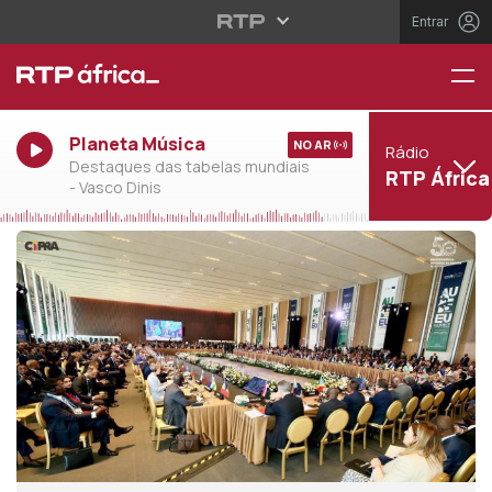
Entrar
Planeta Música
NO AR
Rádio
Destaques das tabelas mundiais
RTP África
- Vasco Dinis