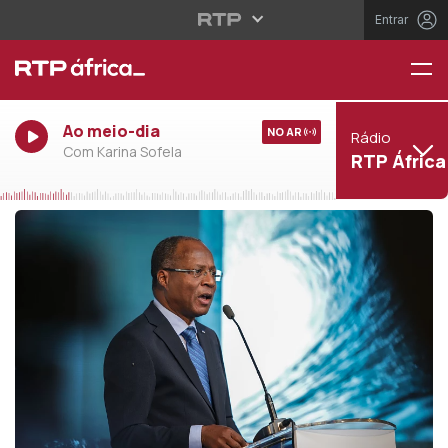
Entrar
Ao meio-dia
NO AR
Rádio
Com Karina Sofela
RTP África