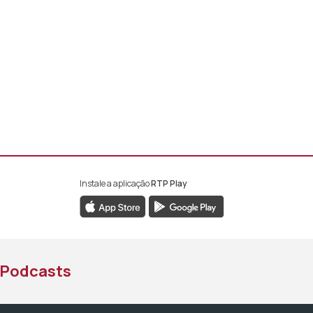
Instale a aplicação
RTP Play
book da RTP África
nstagram da RTP África
ao YouTube da RTP África
Podcasts