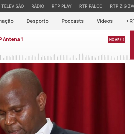
TELEVISÃO
RÁDIO
RTP PLAY
RTP PALCO
RTP ZIG ZA
mação
Desporto
Podcasts
Vídeos
+ R
P Antena 1
NO AR