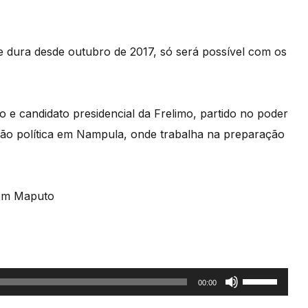
e dura desde outubro de 2017, só será possível com os
o e candidato presidencial da Frelimo, partido no poder
ão política em Nampula, onde trabalha na preparação
 em Maputo
Use
00:00
as