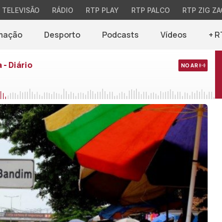
TELEVISÃO
RÁDIO
RTP PLAY
RTP PALCO
RTP ZIG ZA
mação
Desporto
Podcasts
Vídeos
+ R
 - Diário
NO AR