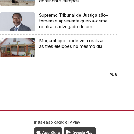
continente europeu
Supremo Tribunal de Justiça são-
tomense apresenta queixa-crime
contra o advogado de um
cidadão chileno
Moçambique pode vir a realizar
as três eleições no mesmo dia
PUB
Instale a aplicação
RTP Play
book da RTP África
nstagram da RTP África
ao YouTube da RTP África