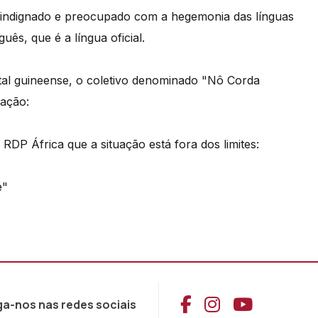
 indignado e preocupado com a hegemonia das línguas
uês, que é a língua oficial.
tal guineense, o coletivo denominado "Nô Corda
uação:
 RDP África que a situação está fora dos limites:
é"
Aceder ao Face
Aceder ao I
Aceder 
ga-nos nas redes sociais