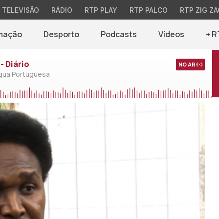
TELEVISÃO
RÁDIO
RTP PLAY
RTP PALCO
RTP ZIG ZA
mação
Desporto
Podcasts
Vídeos
+ R
- Diário
NO AR
ngua Portuguesa