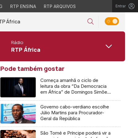
G
RTP ENSINA
RTP ARQUIVOS
Entrar
TP África
Rádio
RTP África
Pode também gostar
Começa amanhã o ciclo de
leitura da obra “Da Democracia
em África” de Domingos Simões
Pereira
Governo cabo-verdiano escolhe
Júlio Martins para Procurador-
Geral da República
São Tomé e Príncipe poderá vir a