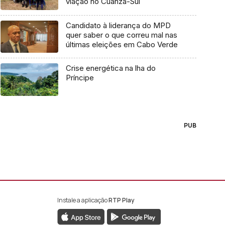
viação no Cuanza-Sul
Candidato à liderança do MPD
quer saber o que correu mal nas
últimas eleições em Cabo Verde
Crise energética na lha do
Príncipe
PUB
Instale a aplicação
RTP Play
book da RTP África
nstagram da RTP África
ao YouTube da RTP África