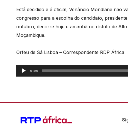
Está decidido e é oficial, Venâncio Mondlane não 
congresso para a escolha do candidato, presidente 
outubro, decorre hoje e amanhã no distrito de Alt
Moçambique.
Orfeu de Sá Lisboa – Correspondente RDP África
Reprodutor
00:00
de
áudio
Si