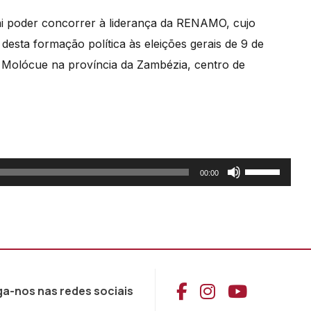
vai poder concorrer à liderança da RENAMO, cujo
desta formação política às eleições gerais de 9 de
o Molócue na província da Zambézia, centro de
Use
00:00
as
setas
cima/baixo
para
aumentar
Aceder ao Face
Aceder ao I
Aceder 
ga-nos nas redes sociais
ou