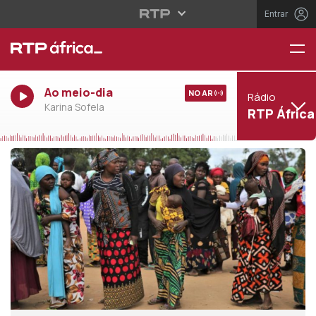
Entrar
Ao meio-dia
NO AR
Rádio
Karina Sofela
RTP África