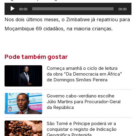
Reprodutor
00:00
00:00
de
Nos dois últimos meses, o Zimbabwe já repatriou para
áudio
Moçambique 69 cidadãos, na maioria crianças.
Pode também gostar
Começa amanhã o ciclo de leitura
da obra “Da Democracia em África”
de Domingos Simões Pereira
Governo cabo-verdiano escolhe
Júlio Martins para Procurador-Geral
da República
São Tomé e Príncipe poderá vir a
conquistar o registo de Indicação
Geográfica Protegida