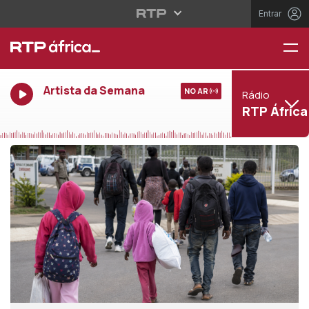
Entrar
Artista da Semana
NO AR
Rádio
RTP África