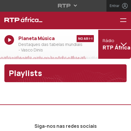
Entrar
Planeta Música
NO AR
Rádio
Destaques das tabelas mundiais
RTP África
- Vasco Dinis
Playlists
Siga-nos nas redes sociais