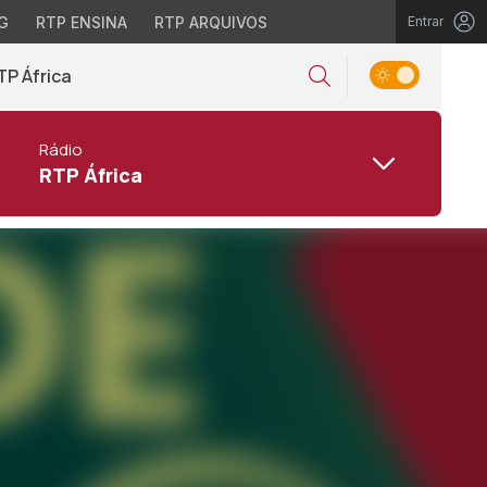
G
RTP ENSINA
RTP ARQUIVOS
Entrar
TP África
Rádio
RTP África