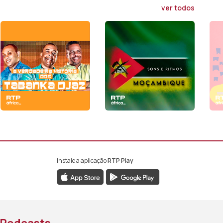
ver todos
Instale a aplicação
RTP Play
book da RTP África
nstagram da RTP África
ao YouTube da RTP África