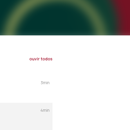
ouvir todos
3min
4min