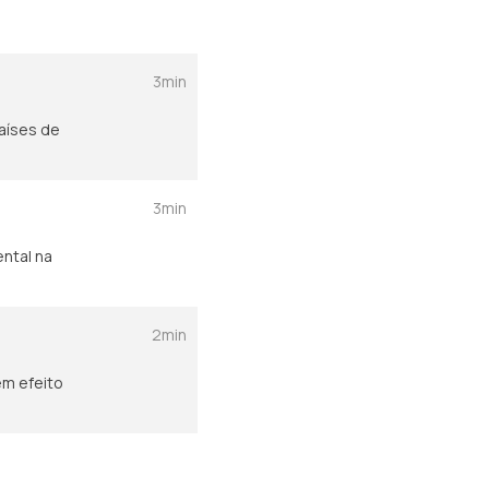
3min
aíses de
3min
ntal na
2min
em efeito