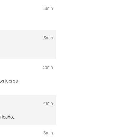
3min
3min
2min
os lucros
4min
ricano.
5min