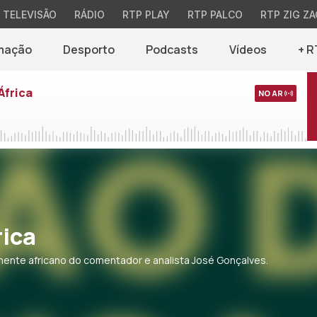
TELEVISÃO
RÁDIO
RTP PLAY
RTP PALCO
RTP ZIG ZA
mação
Desporto
Podcasts
Vídeos
+ R
África
NO AR
rica
tinente africano do comentador e analista José Gonçalves.